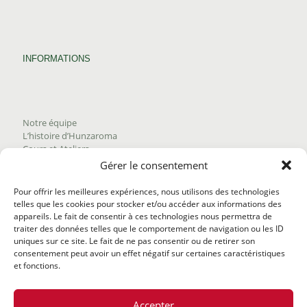
INFORMATIONS
Notre équipe
L’histoire d’Hunzaroma
Cours et Ateliers
Blogue
Gérer le consentement
Nous joindre
Trouver nos produits
Pour offrir les meilleures expériences, nous utilisons des technologies
Politique de frais d'envoi
telles que les cookies pour stocker et/ou accéder aux informations des
Termes et conditions
appareils. Le fait de consentir à ces technologies nous permettra de
Politique de remboursement
traiter des données telles que le comportement de navigation ou les ID
uniques sur ce site. Le fait de ne pas consentir ou de retirer son
consentement peut avoir un effet négatif sur certaines caractéristiques
et fonctions.
Accepter