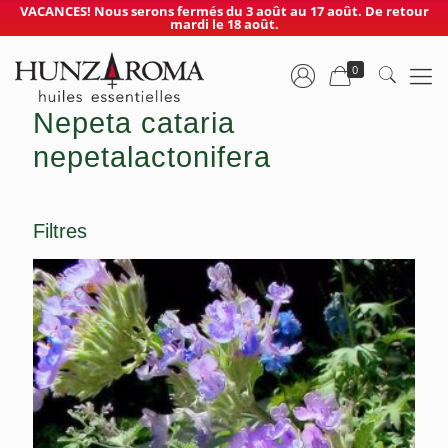
VACANCES! Nous serons fermés du 3 août au 17 août. De retour
mardi le 18 août.
0
Nepeta cataria
nepetalactonifera
Filtres