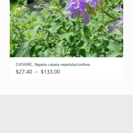
CATAIRE, Nepeta cataria nepetalactonifera
Plage
$
27.40
–
$
133.00
de
prix :
$27.40
à
$133.00