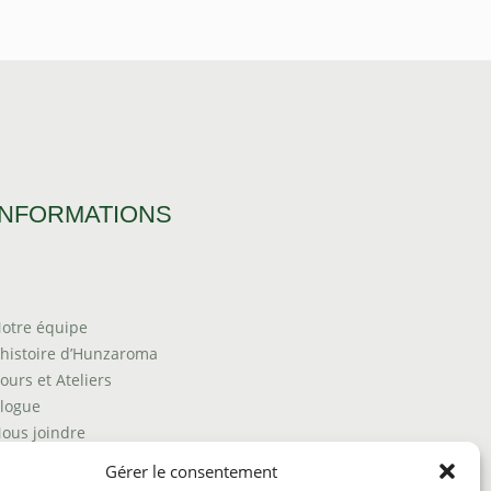
INFORMATIONS
otre équipe
’histoire d’Hunzaroma
ours et Ateliers
logue
ous joindre
rouver nos produits
Gérer le consentement
olitique de frais d'envoi