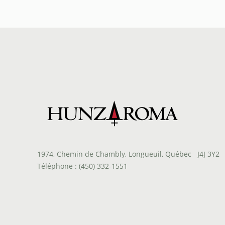
prix :
$24.90
à
$312.00
1974, Chemin de Chambly, Longueuil, Québec J4J 3Y2
Téléphone : (450) 332-1551