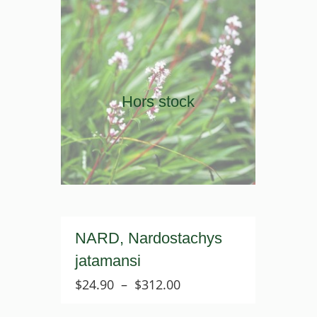
Hors stock
NARD, Nardostachys
jatamansi
Plage
$
24.90
–
$
312.00
de