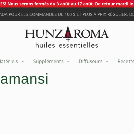
S! Nous serons fermés du 3 août au 17 août. De retour mardi le 
ADA POUR LES COMMANDES DE 100 $ ET PLUS À PRIX RÉGULIER. DE
atériels
Suppléments
Diffuseurs
Recett
tamansi