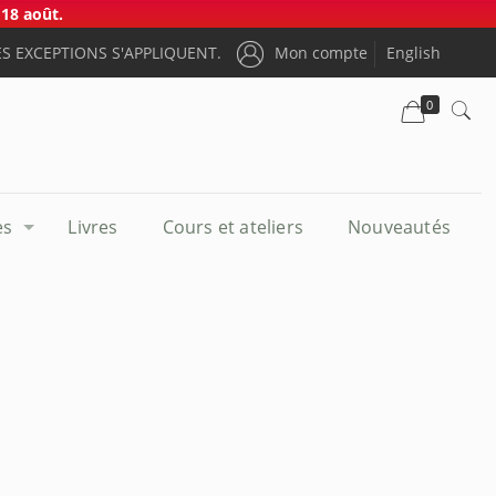
18 août.
S EXCEPTIONS S'APPLIQUENT.
Mon compte
English
0
es
Livres
Cours et ateliers
Nouveautés