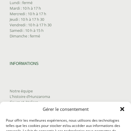
Lundi : fermé
Mardi : 10 h à 17 h
Mercredi : 10 h à 17 h
Jeudi : 10 h à 17 h 30
Vendredi : 10 h à 17 h 30
Samedi : 10 h à 15 h
Dimanche : fermé
INFORMATIONS
Notre équipe
L’histoire d’Hunzaroma
Cours et Ateliers
Blogue
Gérer le consentement
Nous joindre
Trouver nos produits
Pour offrir les meilleures expériences, nous utilisons des technologies
Politique de frais d'envoi
telles que les cookies pour stocker et/ou accéder aux informations des
Termes et conditions
appareils. Le fait de consentir à ces technologies nous permettra de