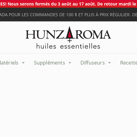
S! Nous serons fermés du 3 août au 17 août. De retour mardi le 
ADA POUR LES COMMANDES DE 100 $ ET PLUS À PRIX RÉGULIER. DE
atériels
Suppléments
Diffuseurs
Recett