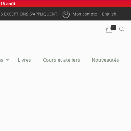
18 août.
S EXCEPTIONS S'APPLIQUENT.
Mon compte
English
0
es
Livres
Cours et ateliers
Nouveautés