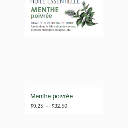
Menthe poivrée
Plage
$
9.25
–
$
32.50
de
prix :
$9.25