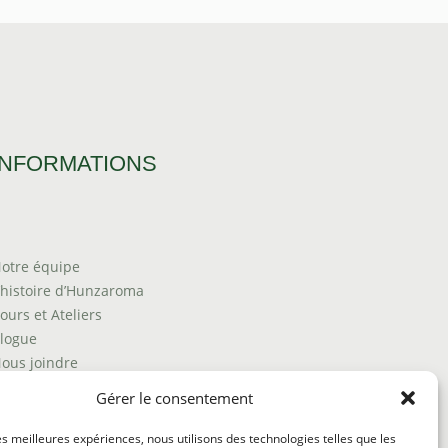
INFORMATIONS
otre équipe
’histoire d’Hunzaroma
ours et Ateliers
logue
ous joindre
rouver nos produits
Gérer le consentement
olitique de frais d'envoi
ermes et conditions
les meilleures expériences, nous utilisons des technologies telles que les