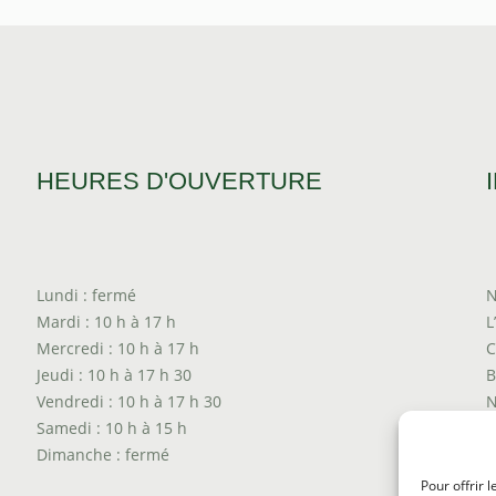
HEURES D'OUVERTURE
Lundi : fermé
N
Mardi : 10 h à 17 h
L
Mercredi : 10 h à 17 h
C
Jeudi : 10 h à 17 h 30
B
Vendredi : 10 h à 17 h 30
N
Samedi : 10 h à 15 h
T
Dimanche : fermé
P
T
Pour offrir 