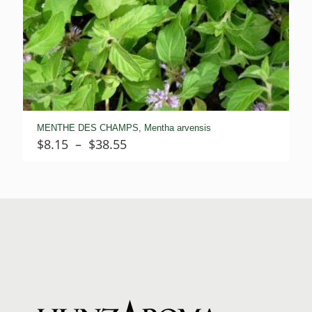
MENTHE DES CHAMPS, Mentha arvensis
Plage
$
8.15
–
$
38.55
de
prix :
$8.15
à
$38.55