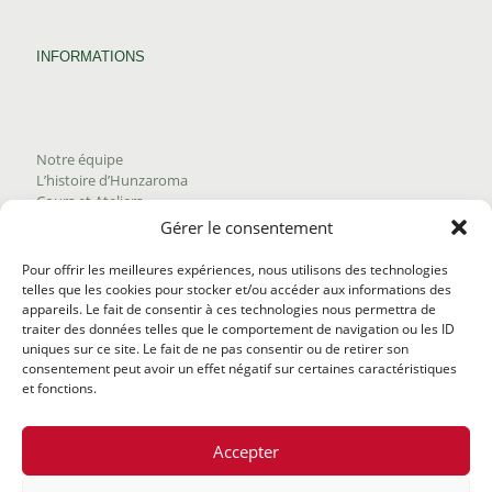
INFORMATIONS
Notre équipe
L’histoire d’Hunzaroma
Cours et Ateliers
Blogue
Gérer le consentement
Nous joindre
Trouver nos produits
Pour offrir les meilleures expériences, nous utilisons des technologies
Politique de frais d'envoi
telles que les cookies pour stocker et/ou accéder aux informations des
Termes et conditions
appareils. Le fait de consentir à ces technologies nous permettra de
Politique de remboursement
traiter des données telles que le comportement de navigation ou les ID
uniques sur ce site. Le fait de ne pas consentir ou de retirer son
consentement peut avoir un effet négatif sur certaines caractéristiques
et fonctions.
Accepter