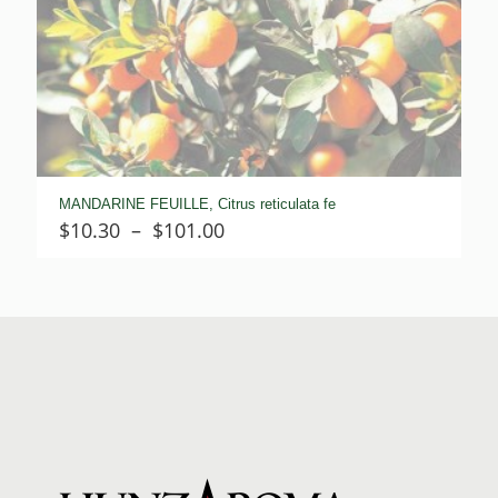
MANDARINE FEUILLE, Citrus reticulata fe
Plage
$
10.30
–
$
101.00
de
prix :
$10.30
à
$101.00