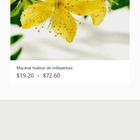
Macérat huileux de millepertuis
Plage
$
19.20
–
$
72.60
de
prix :
$19.20
à
$72.60