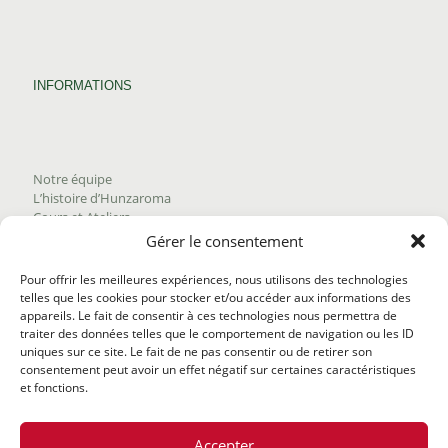
INFORMATIONS
Notre équipe
L’histoire d’Hunzaroma
Cours et Ateliers
Blogue
Gérer le consentement
Nous joindre
Trouver nos produits
Pour offrir les meilleures expériences, nous utilisons des technologies
Politique de frais d'envoi
telles que les cookies pour stocker et/ou accéder aux informations des
Termes et conditions
appareils. Le fait de consentir à ces technologies nous permettra de
Politique de remboursement
traiter des données telles que le comportement de navigation ou les ID
uniques sur ce site. Le fait de ne pas consentir ou de retirer son
consentement peut avoir un effet négatif sur certaines caractéristiques
et fonctions.
Accepter