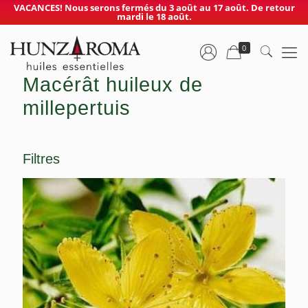
VACANCES! Nous serons fermés du 3 août au 17 août. De retour
mardi le 18 août.
0
Macérât huileux de
millepertuis
Filtres