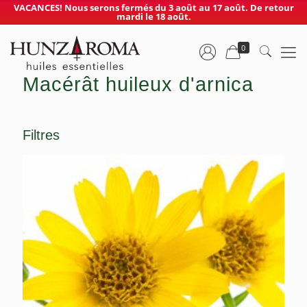
VACANCES! Nous serons fermés du 3 août au 17 août. De retour
mardi le 18 août.
0
Macérât huileux d'arnica
Filtres