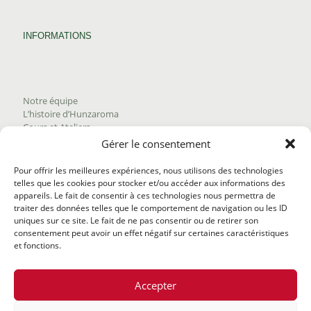
INFORMATIONS
Notre équipe
L’histoire d’Hunzaroma
Cours et Ateliers
Blogue
Gérer le consentement
Nous joindre
Trouver nos produits
Pour offrir les meilleures expériences, nous utilisons des technologies
Politique de frais d'envoi
telles que les cookies pour stocker et/ou accéder aux informations des
Termes et conditions
appareils. Le fait de consentir à ces technologies nous permettra de
Politique de remboursement
traiter des données telles que le comportement de navigation ou les ID
uniques sur ce site. Le fait de ne pas consentir ou de retirer son
consentement peut avoir un effet négatif sur certaines caractéristiques
et fonctions.
Accepter