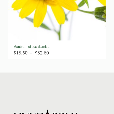
Macérat huileux d’arnica
Plage
$
15.60
–
$
52.60
de
prix :
$15.60
à
$52.60