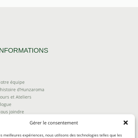
INFORMATIONS
otre équipe
’histoire d’Hunzaroma
ours et Ateliers
logue
ous joindre
rouver nos produits
Gérer le consentement
olitique de frais d'envoi
ermes et conditions
les meilleures expériences, nous utilisons des technologies telles que les