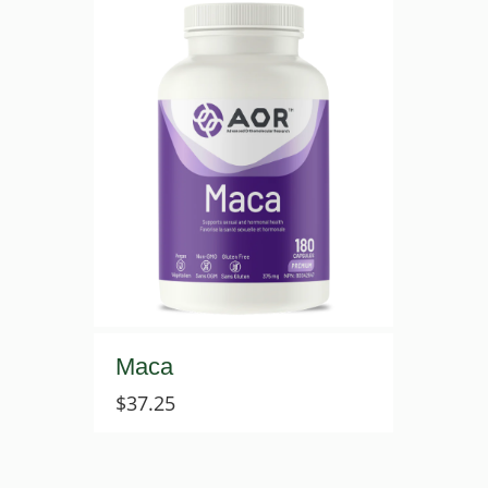
Maca
$
37.25