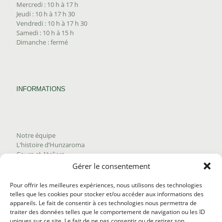
Mercredi : 10 h à 17 h
Jeudi : 10 h à 17 h 30
Vendredi : 10 h à 17 h 30
Samedi : 10 h à 15 h
Dimanche : fermé
INFORMATIONS
Notre équipe
L’histoire d’Hunzaroma
Cours et Ateliers
Blogue
Gérer le consentement
Nous joindre
Trouver nos produits
Pour offrir les meilleures expériences, nous utilisons des technologies
Politique de frais d'envoi
telles que les cookies pour stocker et/ou accéder aux informations des
Termes et conditions
appareils. Le fait de consentir à ces technologies nous permettra de
Politique de remboursement
traiter des données telles que le comportement de navigation ou les ID
uniques sur ce site. Le fait de ne pas consentir ou de retirer son