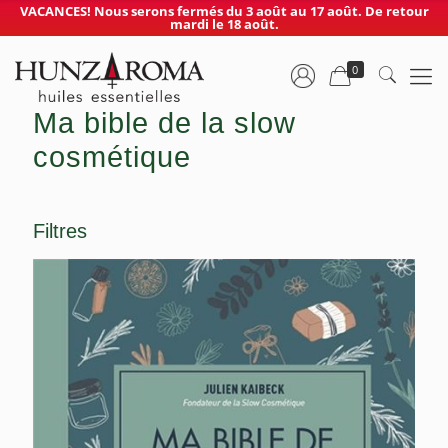
VACANCES! Nous serons fermés du 3 août au 17 août. De retour
mardi le 18 août.
0
Ma bible de la slow
cosmétique
Filtres