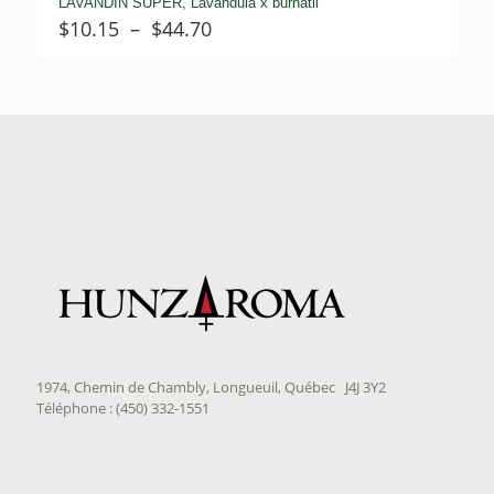
LAVANDIN SUPER, Lavandula x burnatii
Plage
$
10.15
–
$
44.70
de
prix :
$10.15
à
$44.70
1974, Chemin de Chambly, Longueuil, Québec J4J 3Y2
Téléphone : (450) 332-1551