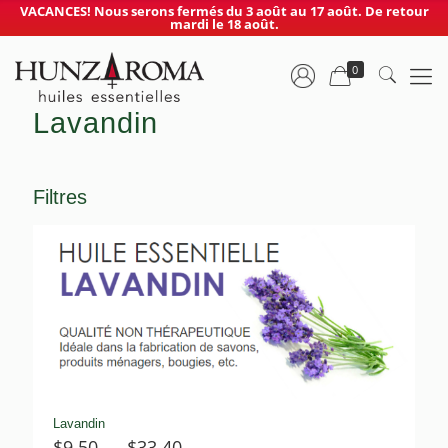
VACANCES! Nous serons fermés du 3 août au 17 août. De retour
mardi le 18 août.
0
Lavandin
Filtres
Lavandin
Plage
$
9.50
–
$
33.40