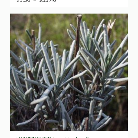
de
prix :
$9.50
à
$33.40