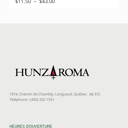
Plage
$
11.50
–
$
43.00
de
prix :
$11.50
à
$43.00
1974, Chemin de Chambly, Longueuil, Québec J4J 3Y2
Téléphone : (450) 332-1551
HEURES D'OUVERTURE