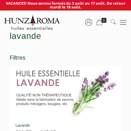
VACANCES! Nous serons fermés du 3 août au 17 août. De retour
mardi le 18 août.
0
lavande
Filtres
Lavande