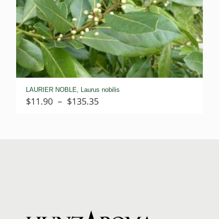
LAURIER NOBLE, Laurus nobilis
Plage
$
11.90
–
$
135.35
de
prix :
$11.90
à
$135.35