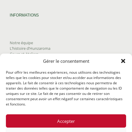
INFORMATIONS
Notre équipe
L’histoire d’Hunzaroma
Cours et Ateliers
Blogue
Gérer le consentement
Nous joindre
Trouver nos produits
Pour offrir les meilleures expériences, nous utilisons des technologies
Politique de frais d'envoi
telles que les cookies pour stocker et/ou accéder aux informations des
Termes et conditions
appareils. Le fait de consentir à ces technologies nous permettra de
Politique de remboursement
traiter des données telles que le comportement de navigation ou les ID
uniques sur ce site. Le fait de ne pas consentir ou de retirer son
consentement peut avoir un effet négatif sur certaines caractéristiques
et fonctions.
Accepter