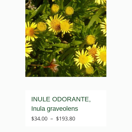
INULE ODORANTE,
Inula graveolens
Plage
$
34.00
–
$
193.80
de