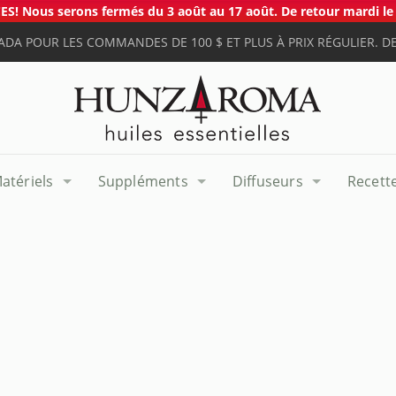
S! Nous serons fermés du 3 août au 17 août. De retour mardi le 
ADA POUR LES COMMANDES DE 100 $ ET PLUS À PRIX RÉGULIER. DE
atériels
Suppléments
Diffuseurs
Recett