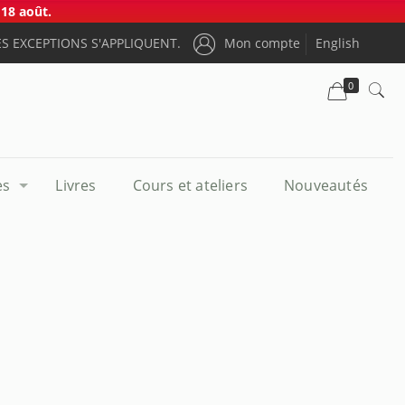
18 août.
S EXCEPTIONS S'APPLIQUENT.
Mon compte
English
0
es
Livres
Cours et ateliers
Nouveautés