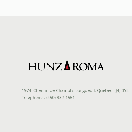
prix :
$34.00
à
$193.80
1974, Chemin de Chambly, Longueuil, Québec J4J 3Y2
Téléphone : (450) 332-1551