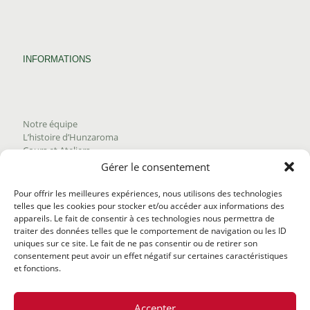
INFORMATIONS
Notre équipe
L’histoire d’Hunzaroma
Cours et Ateliers
Blogue
Gérer le consentement
Nous joindre
Trouver nos produits
Pour offrir les meilleures expériences, nous utilisons des technologies
Politique de frais d'envoi
telles que les cookies pour stocker et/ou accéder aux informations des
Termes et conditions
appareils. Le fait de consentir à ces technologies nous permettra de
Politique de remboursement
traiter des données telles que le comportement de navigation ou les ID
uniques sur ce site. Le fait de ne pas consentir ou de retirer son
consentement peut avoir un effet négatif sur certaines caractéristiques
et fonctions.
Accepter