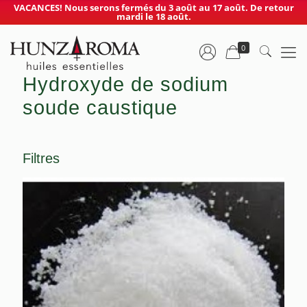
VACANCES! Nous serons fermés du 3 août au 17 août. De retour
mardi le 18 août.
0
Hydroxyde de sodium
soude caustique
Filtres