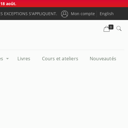
18 août.
S EXCEPTIONS S'APPLIQUENT.
Mon compte
English
0
es
Livres
Cours et ateliers
Nouveautés