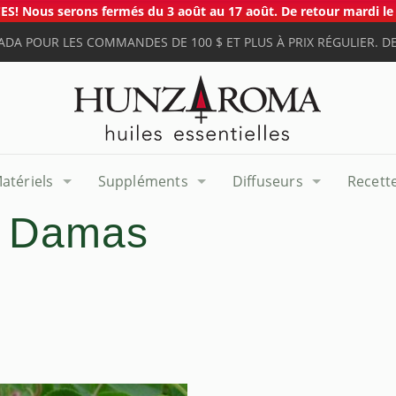
S! Nous serons fermés du 3 août au 17 août. De retour mardi le 
ADA POUR LES COMMANDES DE 100 $ ET PLUS À PRIX RÉGULIER. DE
atériels
Suppléments
Diffuseurs
Recett
e Damas