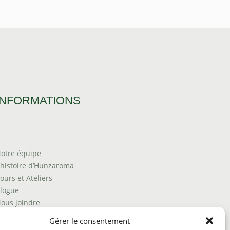
INFORMATIONS
otre équipe
’histoire d’Hunzaroma
ours et Ateliers
logue
ous joindre
rouver nos produits
Gérer le consentement
olitique de frais d'envoi