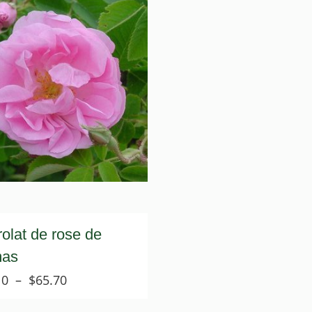
olat de rose de
as
Plage
10
–
$
65.70
de