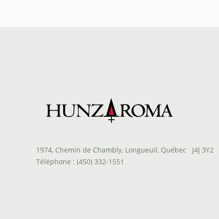
à
$59.65
1974, Chemin de Chambly, Longueuil, Québec J4J 3Y2
Téléphone : (450) 332-1551