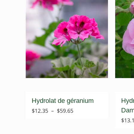
Hydrolat de géranium
Hydr
Dam
Plage
$
12.35
–
$
59.65
de
$
13.
prix :
$12.35