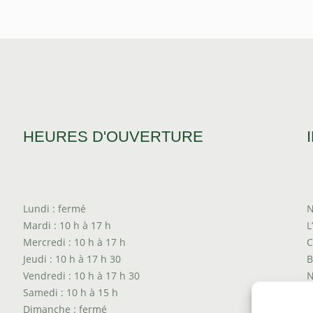
prix :
$13.10
à
$65.70
HEURES D'OUVERTURE
Lundi : fermé
N
Mardi : 10 h à 17 h
L
Mercredi : 10 h à 17 h
C
Jeudi : 10 h à 17 h 30
B
Vendredi : 10 h à 17 h 30
N
Samedi : 10 h à 15 h
T
Dimanche : fermé
P