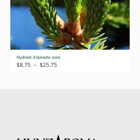
Hydrolat d’épinette noire
Plage
$
8.75
–
$
25.75
de
prix :
$8.75
à
$25.75