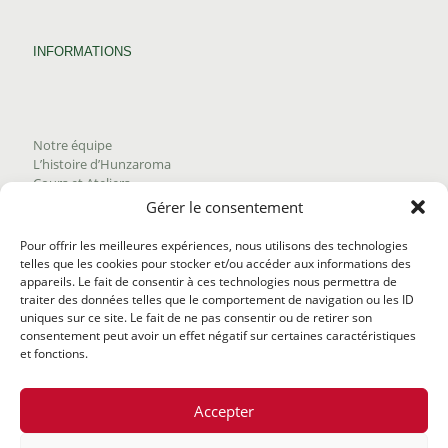
INFORMATIONS
Notre équipe
L’histoire d’Hunzaroma
Cours et Ateliers
Blogue
Gérer le consentement
Nous joindre
Trouver nos produits
Pour offrir les meilleures expériences, nous utilisons des technologies
Politique de frais d'envoi
telles que les cookies pour stocker et/ou accéder aux informations des
Termes et conditions
appareils. Le fait de consentir à ces technologies nous permettra de
Politique de remboursement
traiter des données telles que le comportement de navigation ou les ID
uniques sur ce site. Le fait de ne pas consentir ou de retirer son
consentement peut avoir un effet négatif sur certaines caractéristiques
et fonctions.
Accepter