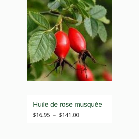
Huile de rose musquée
Plage
$
16.95
–
$
141.00
de
prix :
$16.95