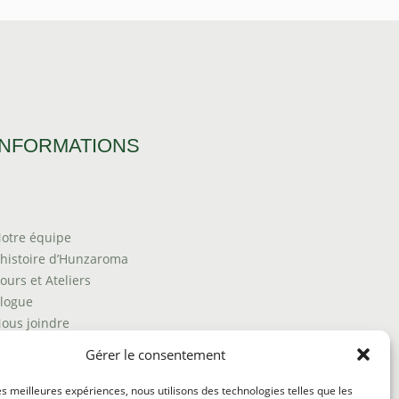
INFORMATIONS
otre équipe
’histoire d’Hunzaroma
ours et Ateliers
logue
ous joindre
rouver nos produits
Gérer le consentement
olitique de frais d'envoi
ermes et conditions
les meilleures expériences, nous utilisons des technologies telles que les