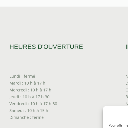
HEURES D'OUVERTURE
Lundi : fermé
N
Mardi : 10 h à 17 h
L
Mercredi : 10 h à 17 h
C
Jeudi : 10 h à 17 h 30
B
Vendredi : 10 h à 17 h 30
N
Samedi : 10 h à 15 h
T
Dimanche : fermé
P
T
Pour offrir 