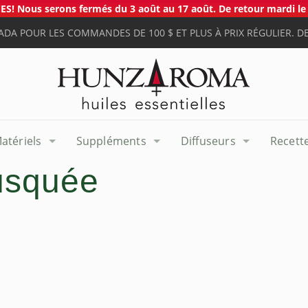
S! Nous serons fermés du 3 août au 17 août. De retour mardi le 
ADA POUR LES COMMANDES DE 100 $ ET PLUS À PRIX RÉGULIER. DE
atériels
Suppléments
Diffuseurs
Recett
usquée