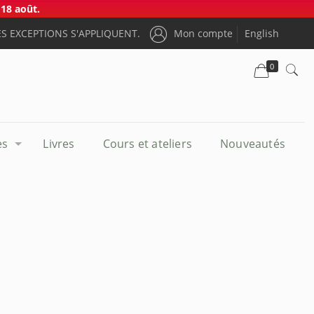
18 août.
S EXCEPTIONS S'APPLIQUENT.
Mon compte
English
0
es
Livres
Cours et ateliers
Nouveautés