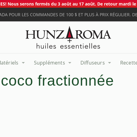
S! Nous serons fermés du 3 août au 17 août. De retour mardi le 
ADA POUR LES COMMANDES DE 100 $ ET PLUS À PRIX RÉGULIER. DE
atériels
Suppléments
Diffuseurs
Recett
 coco fractionnée