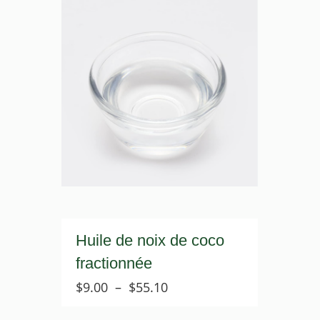
Huile de noix de coco
fractionnée
Plage
$
9.00
–
$
55.10
de