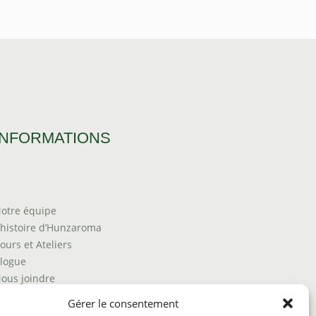
INFORMATIONS
otre équipe
’histoire d’Hunzaroma
ours et Ateliers
logue
ous joindre
rouver nos produits
Gérer le consentement
olitique de frais d'envoi