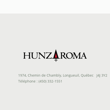
prix :
$9.00
à
$55.10
1974, Chemin de Chambly, Longueuil, Québec J4J 3Y2
Téléphone : (450) 332-1551