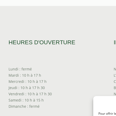
HEURES D'OUVERTURE
Lundi : fermé
N
Mardi : 10 h à 17 h
L
Mercredi : 10 h à 17 h
C
Jeudi : 10 h à 17 h 30
B
Vendredi : 10 h à 17 h 30
N
Samedi : 10 h à 15 h
T
Dimanche : fermé
P
T
Pour offrir 