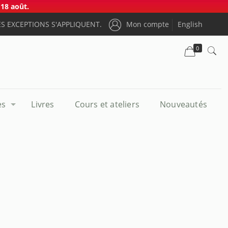
18 août.
S EXCEPTIONS S'APPLIQUENT.
Mon compte
English
0
es
Livres
Cours et ateliers
Nouveautés