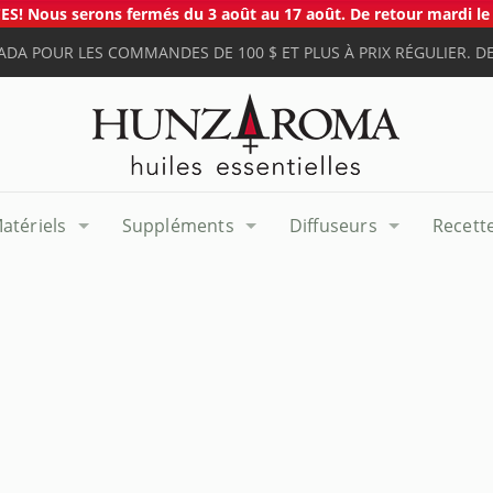
S! Nous serons fermés du 3 août au 17 août. De retour mardi le 
ADA POUR LES COMMANDES DE 100 $ ET PLUS À PRIX RÉGULIER. DE
atériels
Suppléments
Diffuseurs
Recett