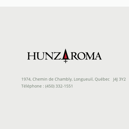
à
$123.30
1974, Chemin de Chambly, Longueuil, Québec J4J 3Y2
Téléphone : (450) 332-1551