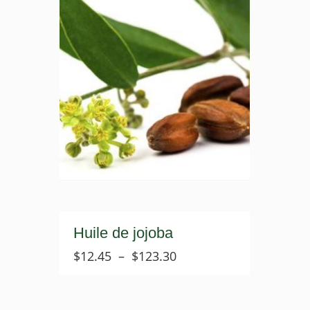
Huile de jojoba
Plage
$
12.45
–
$
123.30
de
prix :
$12.45