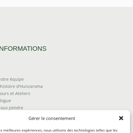
INFORMATIONS
otre équipe
’histoire d’Hunzaroma
ours et Ateliers
logue
ous joindre
rouver nos produits
Gérer le consentement
olitique de frais d'envoi
ermes et conditions
les meilleures expériences, nous utilisons des technologies telles que les