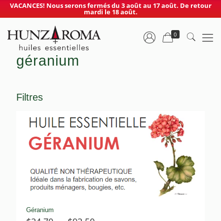
VACANCES! Nous serons fermés du 3 août au 17 août. De retour
mardi le 18 août.
0
géranium
Filtres
Géranium