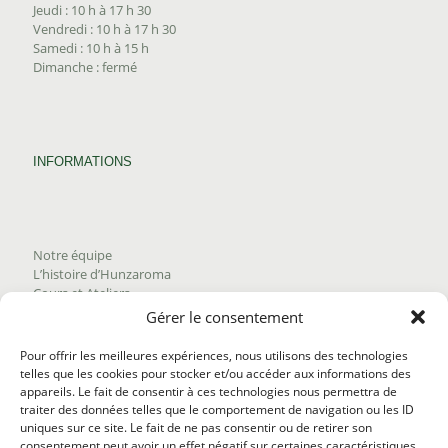
Jeudi : 10 h à 17 h 30
Vendredi : 10 h à 17 h 30
Samedi : 10 h à 15 h
Dimanche : fermé
INFORMATIONS
Notre équipe
L’histoire d’Hunzaroma
Cours et Ateliers
Blogue
Gérer le consentement
Nous joindre
Trouver nos produits
Pour offrir les meilleures expériences, nous utilisons des technologies
Politique de frais d'envoi
telles que les cookies pour stocker et/ou accéder aux informations des
Termes et conditions
appareils. Le fait de consentir à ces technologies nous permettra de
Politique de remboursement
traiter des données telles que le comportement de navigation ou les ID
uniques sur ce site. Le fait de ne pas consentir ou de retirer son
consentement peut avoir un effet négatif sur certaines caractéristiques