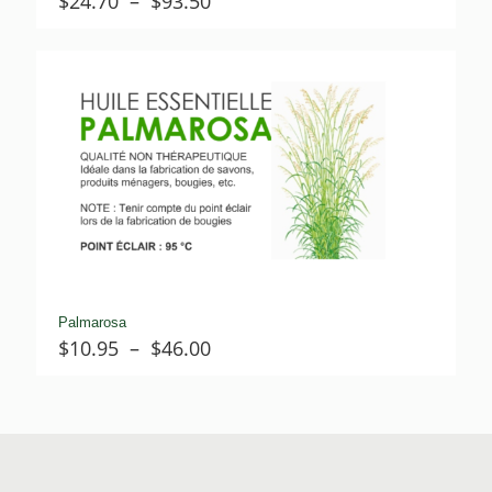
Plage
$
24.70
–
$
93.50
de
prix :
$24.70
à
$93.50
Palmarosa
Plage
$
10.95
–
$
46.00
de
prix :
$10.95
à
$46.00