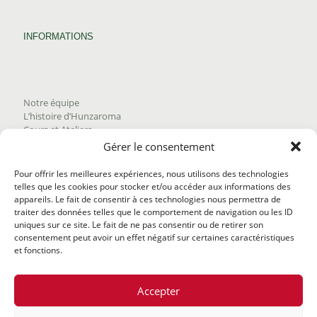
INFORMATIONS
Notre équipe
L’histoire d’Hunzaroma
Cours et Ateliers
Blogue
Gérer le consentement
Nous joindre
Trouver nos produits
Pour offrir les meilleures expériences, nous utilisons des technologies
Politique de frais d'envoi
telles que les cookies pour stocker et/ou accéder aux informations des
Termes et conditions
appareils. Le fait de consentir à ces technologies nous permettra de
Politique de remboursement
traiter des données telles que le comportement de navigation ou les ID
uniques sur ce site. Le fait de ne pas consentir ou de retirer son
consentement peut avoir un effet négatif sur certaines caractéristiques
et fonctions.
Accepter