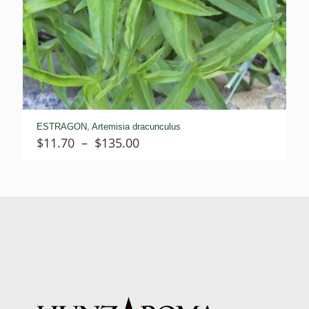
ESTRAGON, Artemisia dracunculus
Plage
$
11.70
–
$
135.00
de
prix :
$11.70
à
$135.00