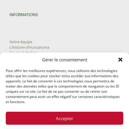
INFORMATIONS
Notre équipe
L’histoire d’Hunzaroma
Cours et Ateliers
Blogue
Gérer le consentement
Nous joindre
Trouver nos produits
Pour offrir les meilleures expériences, nous utilisons des technologies
Politique de frais d'envoi
telles que les cookies pour stocker et/ou accéder aux informations des
Termes et conditions
appareils. Le fait de consentir à ces technologies nous permettra de
Politique de remboursement
traiter des données telles que le comportement de navigation ou les ID
uniques sur ce site. Le fait de ne pas consentir ou de retirer son
consentement peut avoir un effet négatif sur certaines caractéristiques
et fonctions.
Accepter