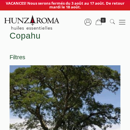
VACANCES! Nous serons fermés du 3 août au 17 août. De retour
mardi le 18 août.
0
Copahu
Filtres