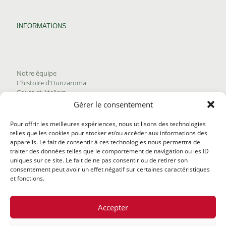
INFORMATIONS
Notre équipe
L’histoire d’Hunzaroma
Cours et Ateliers
Blogue
Gérer le consentement
Nous joindre
Trouver nos produits
Pour offrir les meilleures expériences, nous utilisons des technologies
Politique de frais d'envoi
telles que les cookies pour stocker et/ou accéder aux informations des
Termes et conditions
appareils. Le fait de consentir à ces technologies nous permettra de
Politique de remboursement
traiter des données telles que le comportement de navigation ou les ID
uniques sur ce site. Le fait de ne pas consentir ou de retirer son
consentement peut avoir un effet négatif sur certaines caractéristiques
et fonctions.
Accepter