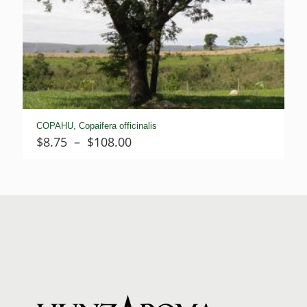
COPAHU, Copaifera officinalis
Plage
$
8.75
–
$
108.00
de
prix :
$8.75
à
$108.00