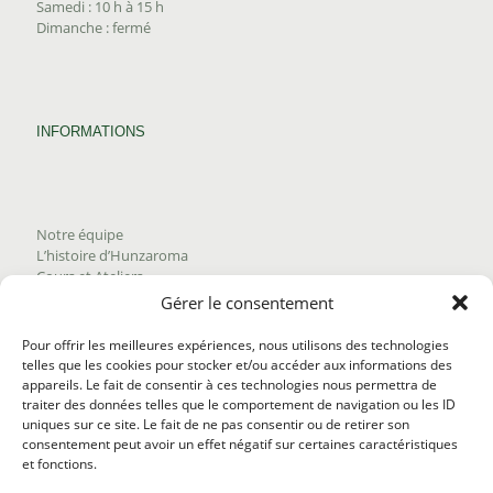
Samedi : 10 h à 15 h
Dimanche : fermé
INFORMATIONS
Notre équipe
L’histoire d’Hunzaroma
Cours et Ateliers
Blogue
Gérer le consentement
Nous joindre
Trouver nos produits
Pour offrir les meilleures expériences, nous utilisons des technologies
Politique de frais d'envoi
telles que les cookies pour stocker et/ou accéder aux informations des
Termes et conditions
appareils. Le fait de consentir à ces technologies nous permettra de
Politique de remboursement
traiter des données telles que le comportement de navigation ou les ID
uniques sur ce site. Le fait de ne pas consentir ou de retirer son
consentement peut avoir un effet négatif sur certaines caractéristiques
et fonctions.