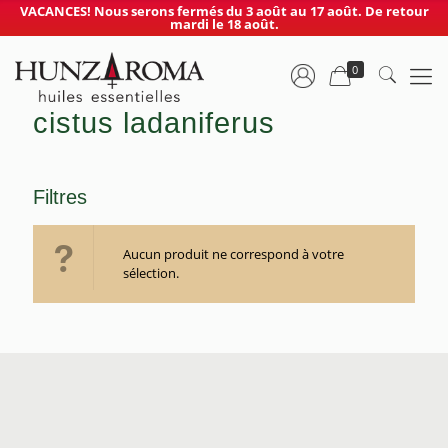
VACANCES! Nous serons fermés du 3 août au 17 août. De retour
mardi le 18 août.
0
cistus ladaniferus
Filtres
Aucun produit ne correspond à votre
sélection.