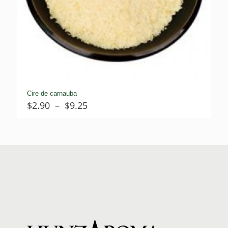
Cire de carnauba
Plage
$
2.90
–
$
9.25
de
prix :
$2.90
à
$9.25