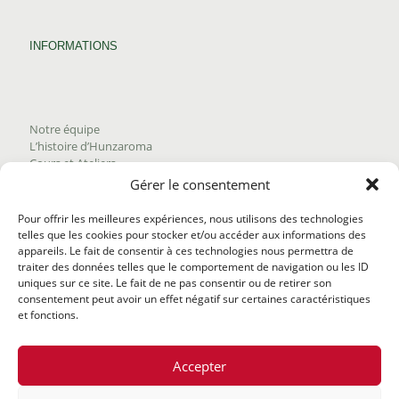
INFORMATIONS
Notre équipe
L’histoire d’Hunzaroma
Cours et Ateliers
Blogue
Gérer le consentement
Nous joindre
Trouver nos produits
Pour offrir les meilleures expériences, nous utilisons des technologies
Politique de frais d'envoi
telles que les cookies pour stocker et/ou accéder aux informations des
Termes et conditions
appareils. Le fait de consentir à ces technologies nous permettra de
Politique de remboursement
traiter des données telles que le comportement de navigation ou les ID
uniques sur ce site. Le fait de ne pas consentir ou de retirer son
consentement peut avoir un effet négatif sur certaines caractéristiques
et fonctions.
Accepter