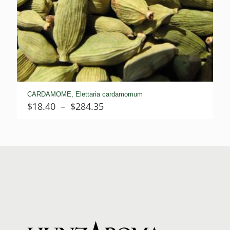
CARDAMOME, Elettaria cardamomum
Plage
$
18.40
–
$
284.35
de
prix :
$18.40
à
$284.35