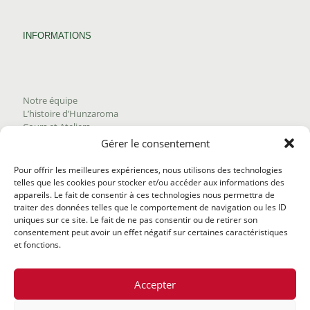
INFORMATIONS
Notre équipe
L’histoire d’Hunzaroma
Cours et Ateliers
Blogue
Gérer le consentement
Nous joindre
Trouver nos produits
Pour offrir les meilleures expériences, nous utilisons des technologies
Politique de frais d'envoi
telles que les cookies pour stocker et/ou accéder aux informations des
Termes et conditions
appareils. Le fait de consentir à ces technologies nous permettra de
Politique de remboursement
traiter des données telles que le comportement de navigation ou les ID
uniques sur ce site. Le fait de ne pas consentir ou de retirer son
consentement peut avoir un effet négatif sur certaines caractéristiques
et fonctions.
Accepter