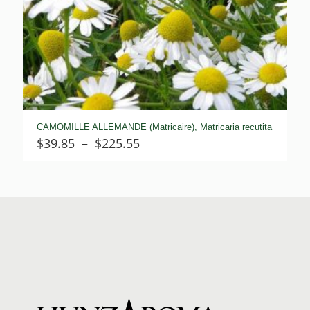
CAMOMILLE ALLEMANDE (Matricaire), Matricaria recutita
Plage
$
39.85
–
$
225.55
de
prix :
$39.85
à
$225.55