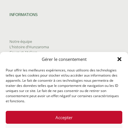
INFORMATIONS
Notre équipe
L’histoire d’Hunzaroma
Cours et Ateliers
Blogue
Gérer le consentement
Nous joindre
Trouver nos produits
Pour offrir les meilleures expériences, nous utilisons des technologies
Politique de frais d'envoi
telles que les cookies pour stocker et/ou accéder aux informations des
Termes et conditions
appareils. Le fait de consentir à ces technologies nous permettra de
Politique de remboursement
traiter des données telles que le comportement de navigation ou les ID
uniques sur ce site. Le fait de ne pas consentir ou de retirer son
consentement peut avoir un effet négatif sur certaines caractéristiques
et fonctions.
Accepter