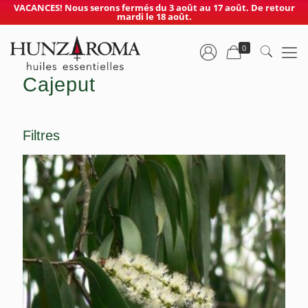
VACANCES! Nous serons fermés du 3 août au 17 août. De retour
mardi le 18 août.
0
Cajeput
Filtres