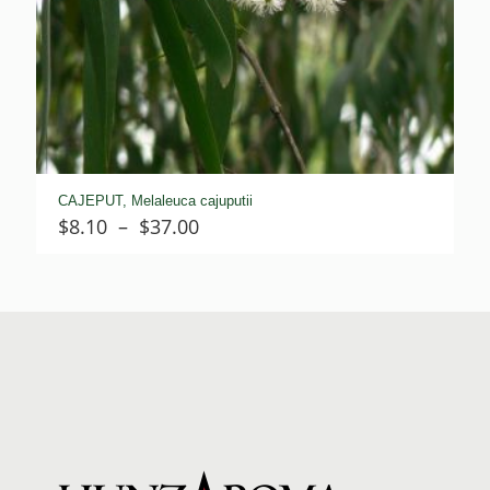
CAJEPUT, Melaleuca cajuputii
Plage
$
8.10
–
$
37.00
de
prix :
$8.10
à
$37.00