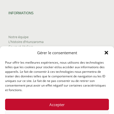
INFORMATIONS
Notre équipe
L’histoire d’Hunzaroma
Cours et Ateliers
Blogue
Gérer le consentement
Nous joindre
Trouver nos produits
Pour offrir les meilleures expériences, nous utilisons des technologies
Politique de frais d'envoi
telles que les cookies pour stocker et/ou accéder aux informations des
Termes et conditions
appareils. Le fait de consentir à ces technologies nous permettra de
Politique de remboursement
traiter des données telles que le comportement de navigation ou les ID
uniques sur ce site. Le fait de ne pas consentir ou de retirer son
consentement peut avoir un effet négatif sur certaines caractéristiques
et fonctions.
Accepter