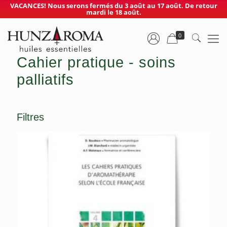
VACANCES! Nous serons fermés du 3 août au 17 août. De retour
mardi le 18 août.
0
Cahier pratique - soins
palliatifs
Filtres