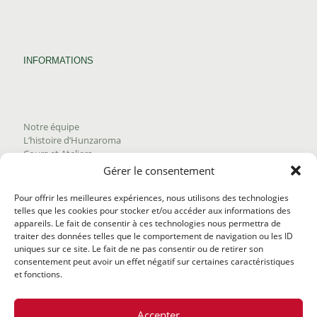
INFORMATIONS
Notre équipe
L’histoire d’Hunzaroma
Cours et Ateliers
Blogue
Gérer le consentement
Nous joindre
Trouver nos produits
Pour offrir les meilleures expériences, nous utilisons des technologies
Politique de frais d'envoi
telles que les cookies pour stocker et/ou accéder aux informations des
Termes et conditions
appareils. Le fait de consentir à ces technologies nous permettra de
Politique de remboursement
traiter des données telles que le comportement de navigation ou les ID
uniques sur ce site. Le fait de ne pas consentir ou de retirer son
consentement peut avoir un effet négatif sur certaines caractéristiques
et fonctions.
Accepter