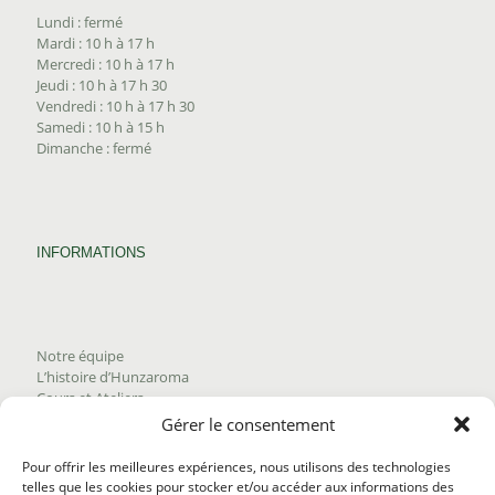
Lundi : fermé
Mardi : 10 h à 17 h
Mercredi : 10 h à 17 h
Jeudi : 10 h à 17 h 30
Vendredi : 10 h à 17 h 30
Samedi : 10 h à 15 h
Dimanche : fermé
INFORMATIONS
Notre équipe
L’histoire d’Hunzaroma
Cours et Ateliers
Blogue
Gérer le consentement
Nous joindre
Trouver nos produits
Pour offrir les meilleures expériences, nous utilisons des technologies
Politique de frais d'envoi
telles que les cookies pour stocker et/ou accéder aux informations des