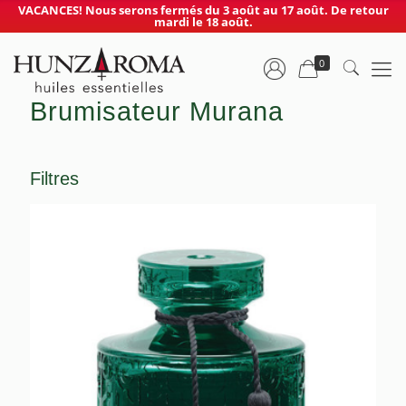
VACANCES! Nous serons fermés du 3 août au 17 août. De retour
mardi le 18 août.
0
Brumisateur Murana
Filtres