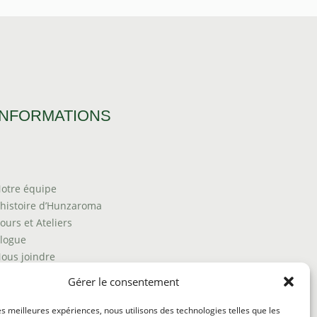
INFORMATIONS
otre équipe
’histoire d’Hunzaroma
ours et Ateliers
logue
ous joindre
rouver nos produits
Gérer le consentement
olitique de frais d'envoi
ermes et conditions
les meilleures expériences, nous utilisons des technologies telles que les