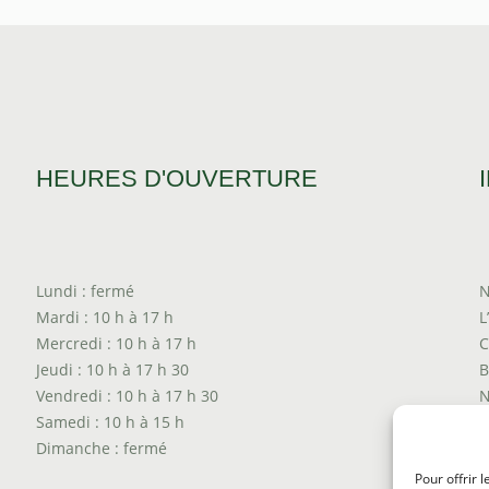
HEURES D'OUVERTURE
Lundi : fermé
N
Mardi : 10 h à 17 h
L
Mercredi : 10 h à 17 h
C
Jeudi : 10 h à 17 h 30
B
Vendredi : 10 h à 17 h 30
N
Samedi : 10 h à 15 h
T
Dimanche : fermé
P
T
Pour offrir 