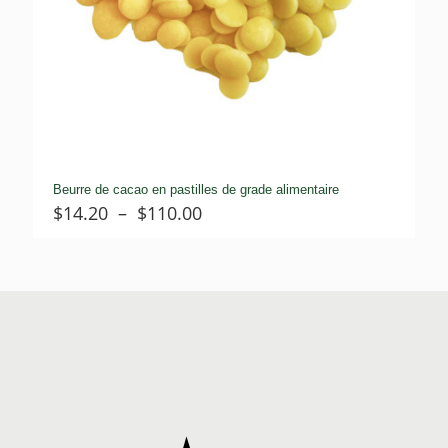
Beurre de cacao en pastilles de grade alimentaire
Plage
$
14.20
–
$
110.00
de
prix :
$14.20
à
$110.00