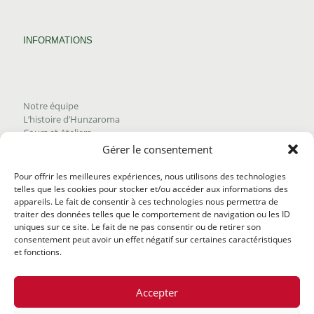
INFORMATIONS
Notre équipe
L’histoire d’Hunzaroma
Cours et Ateliers
Blogue
Gérer le consentement
Nous joindre
Trouver nos produits
Pour offrir les meilleures expériences, nous utilisons des technologies
Politique de frais d'envoi
telles que les cookies pour stocker et/ou accéder aux informations des
Termes et conditions
appareils. Le fait de consentir à ces technologies nous permettra de
Politique de remboursement
traiter des données telles que le comportement de navigation ou les ID
uniques sur ce site. Le fait de ne pas consentir ou de retirer son
consentement peut avoir un effet négatif sur certaines caractéristiques
et fonctions.
Accepter