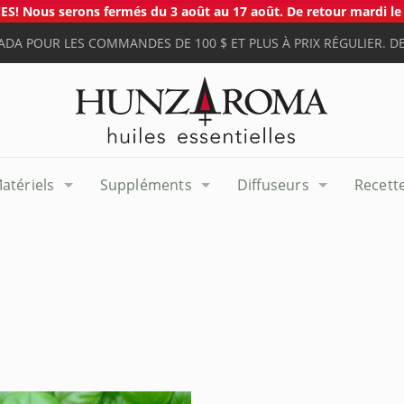
S! Nous serons fermés du 3 août au 17 août. De retour mardi le 
ADA POUR LES COMMANDES DE 100 $ ET PLUS À PRIX RÉGULIER. DE
atériels
Suppléments
Diffuseurs
Recett