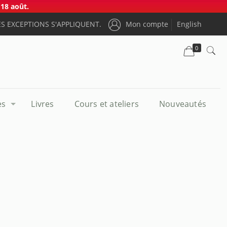
18 août.
S EXCEPTIONS S'APPLIQUENT.
Mon compte
English
0
es
Livres
Cours et ateliers
Nouveautés