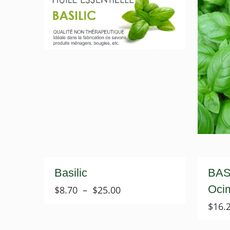
Basilic
BAS
Oci
Plage
$
8.70
–
$
25.00
de
$
16.
prix :
$8.70