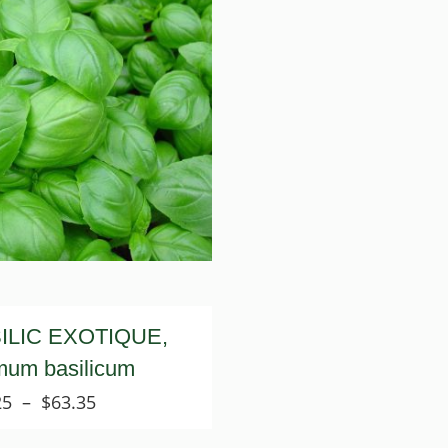
ILIC EXOTIQUE,
mum basilicum
Plage
25
–
$
63.35
de