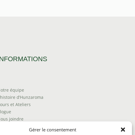
INFORMATIONS
otre équipe
’histoire d’Hunzaroma
ours et Ateliers
logue
ous joindre
rouver nos produits
Gérer le consentement
olitique de frais d'envoi