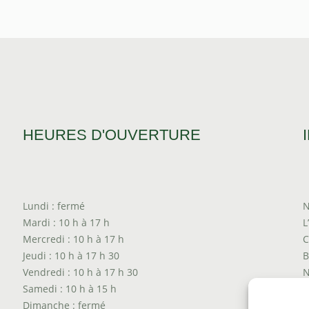
prix :
$16.25
à
$63.35
HEURES D'OUVERTURE
Lundi : fermé
N
Mardi : 10 h à 17 h
L
Mercredi : 10 h à 17 h
C
Jeudi : 10 h à 17 h 30
B
Vendredi : 10 h à 17 h 30
N
Samedi : 10 h à 15 h
T
Dimanche : fermé
P