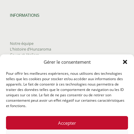
INFORMATIONS
Notre équipe
L’histoire d’Hunzaroma
Cours et Ateliers
Blogue
Gérer le consentement
Nous joindre
Trouver nos produits
Pour offrir les meilleures expériences, nous utilisons des technologies
Politique de frais d'envoi
telles que les cookies pour stocker et/ou accéder aux informations des
Termes et conditions
appareils. Le fait de consentir à ces technologies nous permettra de
Politique de remboursement
traiter des données telles que le comportement de navigation ou les ID
uniques sur ce site. Le fait de ne pas consentir ou de retirer son
consentement peut avoir un effet négatif sur certaines caractéristiques
et fonctions.
Accepter