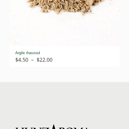
Argile rhassoul
Plage
$
4.50
–
$
22.00
de
prix :
$4.50
à
$22.00