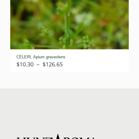
CÉLERI, Apium graveolens
Plage
$
10.30
–
$
126.65
de
prix :
$10.30
à
$126.65