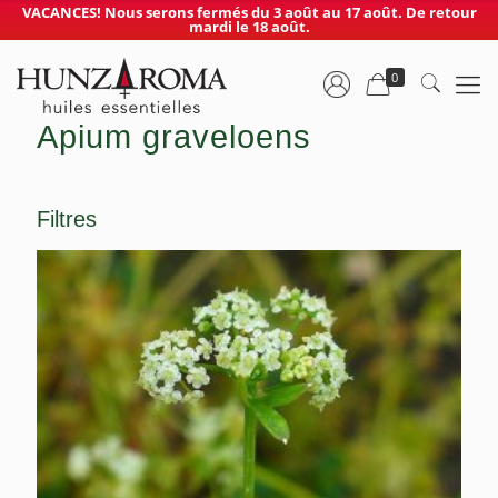
VACANCES! Nous serons fermés du 3 août au 17 août. De retour
mardi le 18 août.
0
Apium graveloens
Filtres