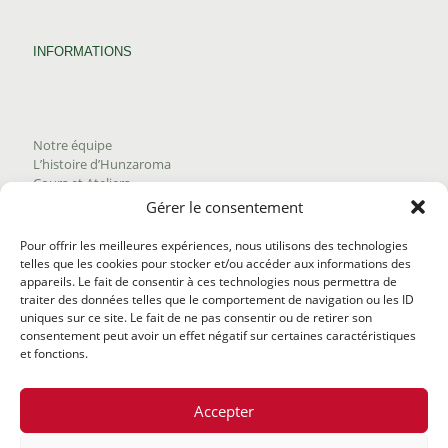
INFORMATIONS
Notre équipe
L’histoire d’Hunzaroma
Cours et Ateliers
Blogue
Gérer le consentement
Nous joindre
Trouver nos produits
Pour offrir les meilleures expériences, nous utilisons des technologies
Politique de frais d'envoi
telles que les cookies pour stocker et/ou accéder aux informations des
Termes et conditions
appareils. Le fait de consentir à ces technologies nous permettra de
Politique de remboursement
traiter des données telles que le comportement de navigation ou les ID
uniques sur ce site. Le fait de ne pas consentir ou de retirer son
consentement peut avoir un effet négatif sur certaines caractéristiques
et fonctions.
Accepter