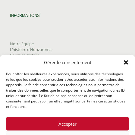
INFORMATIONS
Notre équipe
L’histoire d’Hunzaroma
Cours et Ateliers
Blogue
Gérer le consentement
Nous joindre
Trouver nos produits
Pour offrir les meilleures expériences, nous utilisons des technologies
Politique de frais d'envoi
telles que les cookies pour stocker et/ou accéder aux informations des
Termes et conditions
appareils. Le fait de consentir à ces technologies nous permettra de
Politique de remboursement
traiter des données telles que le comportement de navigation ou les ID
uniques sur ce site. Le fait de ne pas consentir ou de retirer son
consentement peut avoir un effet négatif sur certaines caractéristiques
et fonctions.
Accepter