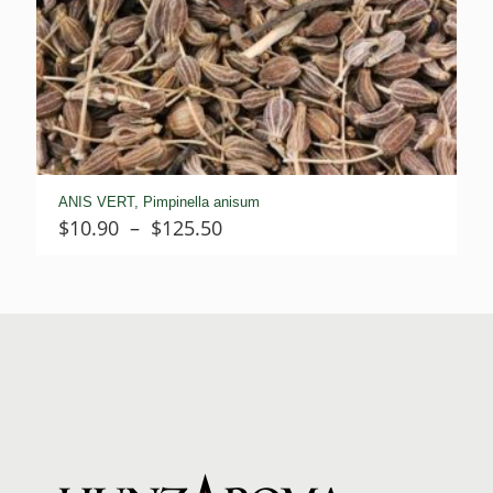
ANIS VERT, Pimpinella anisum
Plage
$
10.90
–
$
125.50
de
prix :
$10.90
à
$125.50