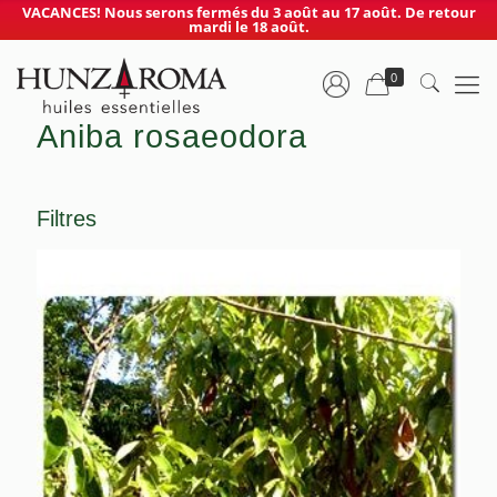
VACANCES! Nous serons fermés du 3 août au 17 août. De retour
mardi le 18 août.
0
Aniba rosaeodora
Filtres