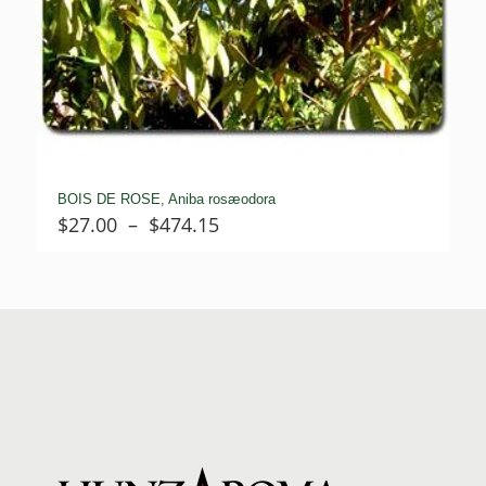
BOIS DE ROSE, Aniba rosæodora
Plage
$
27.00
–
$
474.15
de
prix :
$27.00
à
$474.15