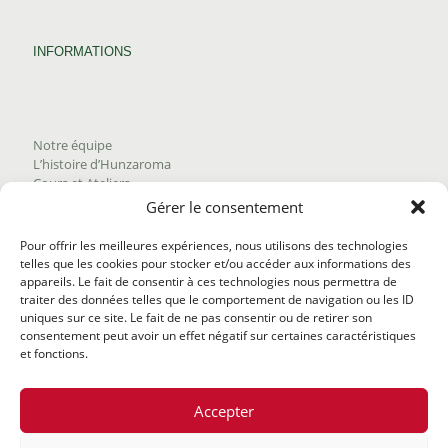
INFORMATIONS
Notre équipe
L’histoire d’Hunzaroma
Cours et Ateliers
Blogue
Gérer le consentement
Nous joindre
Trouver nos produits
Pour offrir les meilleures expériences, nous utilisons des technologies
Politique de frais d'envoi
telles que les cookies pour stocker et/ou accéder aux informations des
Termes et conditions
appareils. Le fait de consentir à ces technologies nous permettra de
Politique de remboursement
traiter des données telles que le comportement de navigation ou les ID
uniques sur ce site. Le fait de ne pas consentir ou de retirer son
consentement peut avoir un effet négatif sur certaines caractéristiques
et fonctions.
Accepter