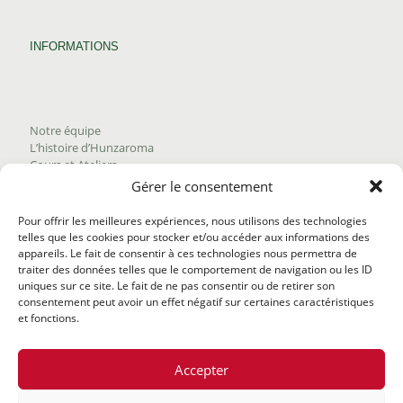
INFORMATIONS
Notre équipe
L’histoire d’Hunzaroma
Cours et Ateliers
Blogue
Gérer le consentement
Nous joindre
Trouver nos produits
Pour offrir les meilleures expériences, nous utilisons des technologies
Politique de frais d'envoi
telles que les cookies pour stocker et/ou accéder aux informations des
Termes et conditions
appareils. Le fait de consentir à ces technologies nous permettra de
Politique de remboursement
traiter des données telles que le comportement de navigation ou les ID
uniques sur ce site. Le fait de ne pas consentir ou de retirer son
consentement peut avoir un effet négatif sur certaines caractéristiques
et fonctions.
Accepter