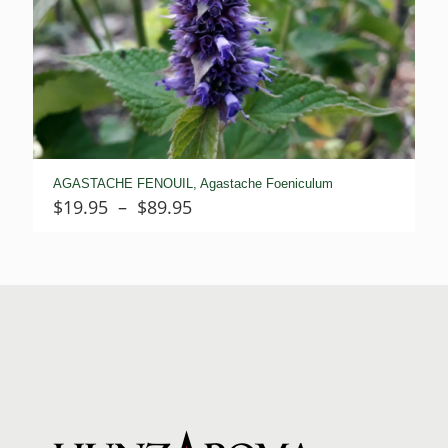
AGASTACHE FENOUIL, Agastache Foeniculum
Plage
$
19.95
–
$
89.95
de
prix :
$19.95
à
$89.95