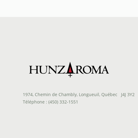
prix :
$14.95
à
$80.50
1974, Chemin de Chambly, Longueuil, Québec J4J 3Y2
Téléphone : (450) 332-1551