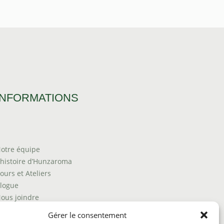
INFORMATIONS
otre équipe
’histoire d’Hunzaroma
ours et Ateliers
logue
ous joindre
rouver nos produits
Gérer le consentement
olitique de frais d'envoi