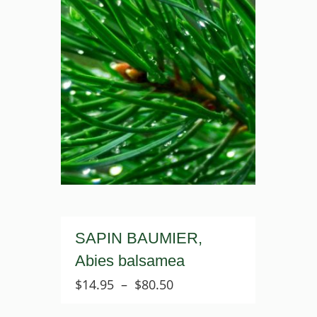
SAPIN BAUMIER,
Abies balsamea
Plage
$
14.95
–
$
80.50
de