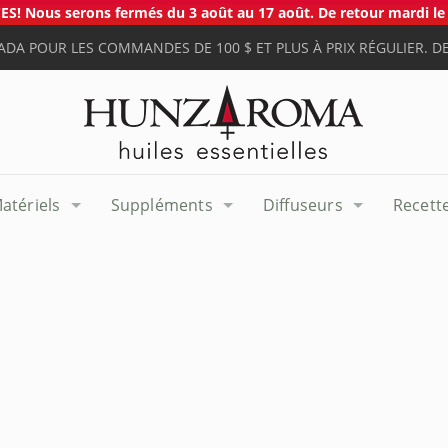
S! Nous serons fermés du 3 août au 17 août. De retour mardi le 
ADA POUR LES COMMANDES DE 100 $ ET PLUS À PRIX RÉGULIER. DE
atériels
Suppléments
Diffuseurs
Recett