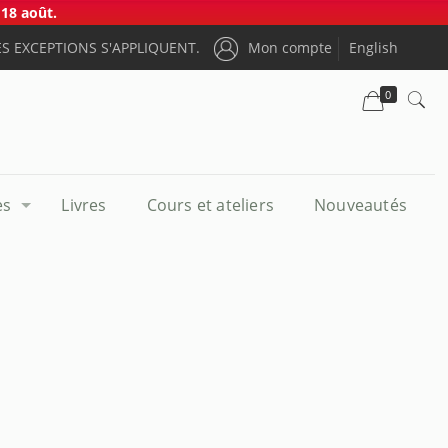
18 août.
S EXCEPTIONS S'APPLIQUENT.
Mon compte
English
0
es
Livres
Cours et ateliers
Nouveautés