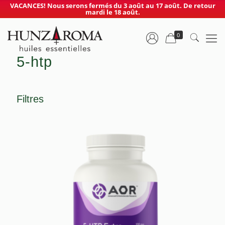
VACANCES! Nous serons fermés du 3 août au 17 août. De retour
mardi le 18 août.
0
5-htp
Filtres