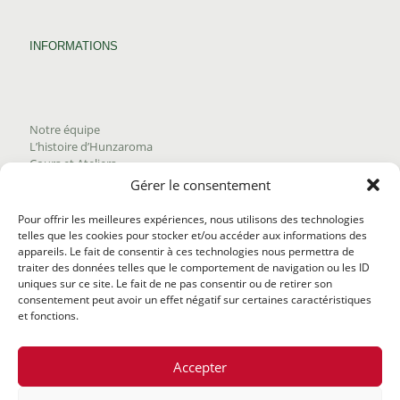
INFORMATIONS
Notre équipe
L’histoire d’Hunzaroma
Cours et Ateliers
Blogue
Gérer le consentement
Nous joindre
Trouver nos produits
Pour offrir les meilleures expériences, nous utilisons des technologies
Politique de frais d'envoi
telles que les cookies pour stocker et/ou accéder aux informations des
Termes et conditions
appareils. Le fait de consentir à ces technologies nous permettra de
Politique de remboursement
traiter des données telles que le comportement de navigation ou les ID
uniques sur ce site. Le fait de ne pas consentir ou de retirer son
consentement peut avoir un effet négatif sur certaines caractéristiques
et fonctions.
Accepter