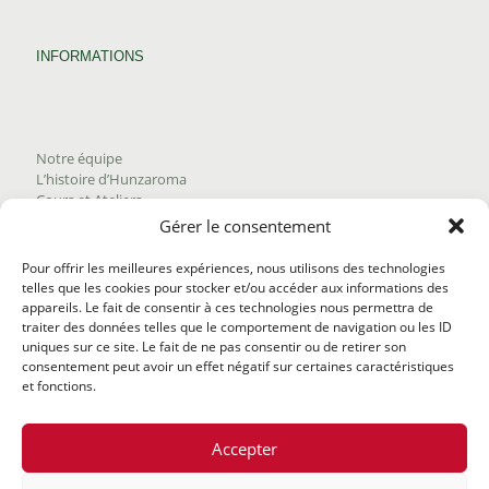
INFORMATIONS
Notre équipe
L’histoire d’Hunzaroma
Cours et Ateliers
Blogue
Gérer le consentement
Nous joindre
Trouver nos produits
Pour offrir les meilleures expériences, nous utilisons des technologies
Politique de frais d'envoi
telles que les cookies pour stocker et/ou accéder aux informations des
Termes et conditions
appareils. Le fait de consentir à ces technologies nous permettra de
Politique de remboursement
traiter des données telles que le comportement de navigation ou les ID
uniques sur ce site. Le fait de ne pas consentir ou de retirer son
consentement peut avoir un effet négatif sur certaines caractéristiques
et fonctions.
Accepter