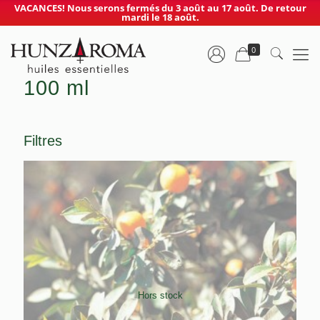
VACANCES! Nous serons fermés du 3 août au 17 août. De retour
mardi le 18 août.
0
100 ml
Filtres
Hors stock