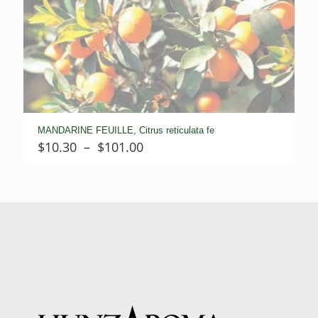
MANDARINE FEUILLE, Citrus reticulata fe
Plage
$
10.30
–
$
101.00
de
prix :
$10.30
à
$101.00