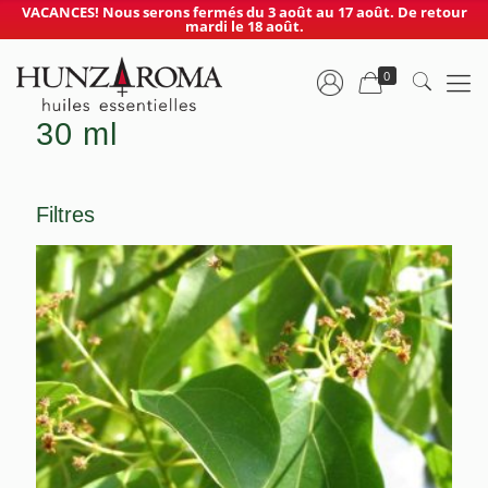
VACANCES! Nous serons fermés du 3 août au 17 août. De retour
mardi le 18 août.
0
30 ml
Filtres