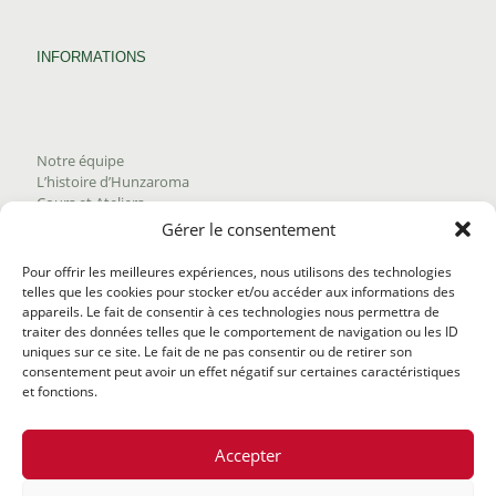
INFORMATIONS
Notre équipe
L’histoire d’Hunzaroma
Cours et Ateliers
Blogue
Gérer le consentement
Nous joindre
Trouver nos produits
Pour offrir les meilleures expériences, nous utilisons des technologies
Politique de frais d'envoi
telles que les cookies pour stocker et/ou accéder aux informations des
Termes et conditions
appareils. Le fait de consentir à ces technologies nous permettra de
Politique de remboursement
traiter des données telles que le comportement de navigation ou les ID
uniques sur ce site. Le fait de ne pas consentir ou de retirer son
consentement peut avoir un effet négatif sur certaines caractéristiques
et fonctions.
Accepter