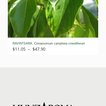
RAVINTSARA, Cinnamomum camphora cineoliferum
Plage
$
11.05
–
$
47.90
de
prix :
$11.05
à
$47.90