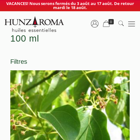
VACANCES! Nous serons fermés du 3 août au 17 août. De retour
mardi le 18 août.
0
100 ml
Filtres