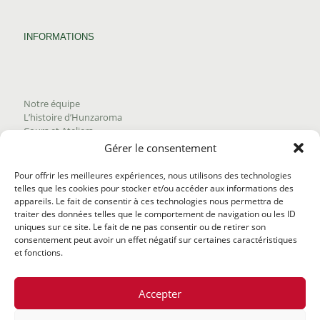
INFORMATIONS
Notre équipe
L’histoire d’Hunzaroma
Cours et Ateliers
Blogue
Gérer le consentement
Nous joindre
Trouver nos produits
Pour offrir les meilleures expériences, nous utilisons des technologies
Politique de frais d'envoi
telles que les cookies pour stocker et/ou accéder aux informations des
Termes et conditions
appareils. Le fait de consentir à ces technologies nous permettra de
Politique de remboursement
traiter des données telles que le comportement de navigation ou les ID
uniques sur ce site. Le fait de ne pas consentir ou de retirer son
consentement peut avoir un effet négatif sur certaines caractéristiques
et fonctions.
Accepter