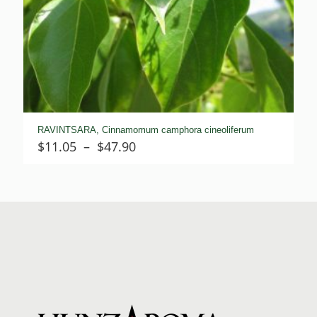
RAVINTSARA, Cinnamomum camphora cineoliferum
Plage
$
11.05
–
$
47.90
de
prix :
$11.05
à
$47.90