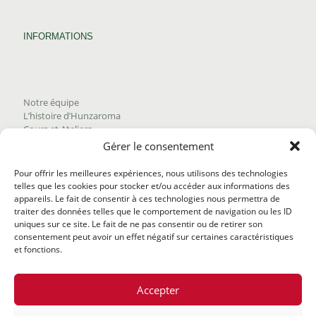
INFORMATIONS
Notre équipe
L’histoire d’Hunzaroma
Cours et Ateliers
Blogue
Gérer le consentement
Nous joindre
Trouver nos produits
Pour offrir les meilleures expériences, nous utilisons des technologies
Politique de frais d'envoi
telles que les cookies pour stocker et/ou accéder aux informations des
Termes et conditions
appareils. Le fait de consentir à ces technologies nous permettra de
Politique de remboursement
traiter des données telles que le comportement de navigation ou les ID
uniques sur ce site. Le fait de ne pas consentir ou de retirer son
consentement peut avoir un effet négatif sur certaines caractéristiques
et fonctions.
Accepter