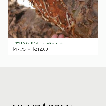
ENCENS OLIBAN, Boswellia carterii
Plage
$
17.75
–
$
212.00
de
prix :
$17.75
à
$212.00