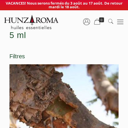
VACANCES! Nous serons fermés du 3 août au 17 août. De retour
mardi le 18 août.
0
5 ml
Filtres