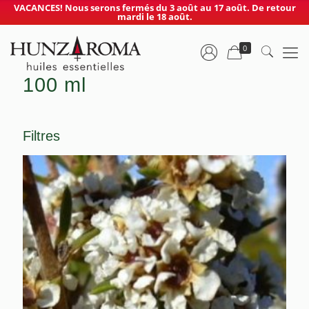
VACANCES! Nous serons fermés du 3 août au 17 août. De retour
mardi le 18 août.
0
100 ml
Filtres