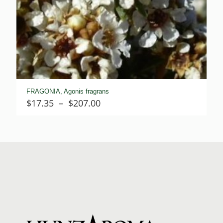
FRAGONIA, Agonis fragrans
Plage
$
17.35
–
$
207.00
de
prix :
$17.35
à
$207.00