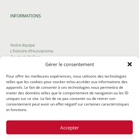
INFORMATIONS
Notre équipe
L’histoire d’Hunzaroma
Cours et Ateliers
Blogue
Gérer le consentement
Nous joindre
Trouver nos produits
Pour offrir les meilleures expériences, nous utilisons des technologies
Politique de frais d'envoi
telles que les cookies pour stocker et/ou accéder aux informations des
Termes et conditions
appareils. Le fait de consentir à ces technologies nous permettra de
Politique de remboursement
traiter des données telles que le comportement de navigation ou les ID
uniques sur ce site. Le fait de ne pas consentir ou de retirer son
consentement peut avoir un effet négatif sur certaines caractéristiques
et fonctions.
Accepter